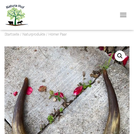
N
A
V
Startseite
/
Naturprodukte
/ Hörner Paar
I
G
A
T
I
O
N
U
M
S
C
H
A
L
T