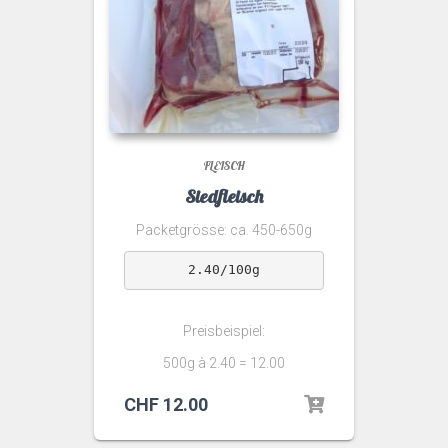
FLEISCH
Siedfleisch
Packetgrösse: ca. 450-650g
2.40/100g
Preisbeispiel:
500g à 2.40 = 12.00
CHF
12.00