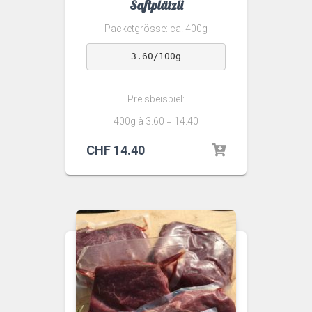
Saftplätzli
Packetgrösse: ca. 400g
3.60/100g
Preisbeispiel:
400g à 3.60 = 14.40
CHF
14.40